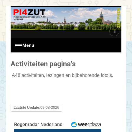
Ga
naar
de
inhoud
Ⅱ
Menu
Activiteiten pagina’s
A48 activiteiten, lezingen en bijbehorende foto’s.
Laatste Update:
09-08-2026