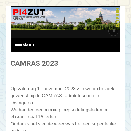
Ga
naar
de
inhoud
Ⅱ
Menu
CAMRAS 2023
Op zaterdag 11 november 2023 zijn we op bezoek
geweest bij de CAMRAS radiotelescoop in
Dwingeloo.
We hadden een mooie ploeg afdelingsleden bij
elkaar, totaal 15 leden.
Ondanks het slechte weer was het een super leuke
middag.