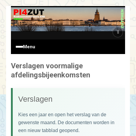
Ga
naar
de
inhoud
Ⅱ
Menu
Verslagen voormalige
afdelingsbijeenkomsten
Verslagen
Kies een jaar en open het verslag van de
gewenste maand. De documenten worden in
een nieuw tabblad geopend.