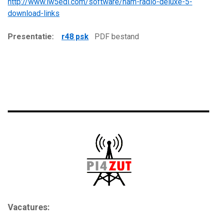
http://www.iw5edi.com/software/ham-radio-deluxe-5-
download-links
Presentatie:
r48 psk
PDF bestand
Vacatures: