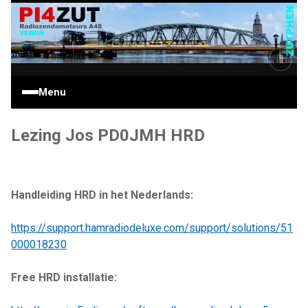
Ga
naar
de
inhoud
Ⅱ
Menu
Lezing Jos PD0JMH HRD
Handleiding HRD in het Nederlands:
https://support.hamradiodeluxe.com/support/solutions/51
000018230
Free HRD installatie: